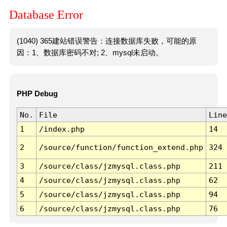
Database Error
(1040) 365建站错误警告：连接数据库失败，可能的原
因：1、数据库密码不对; 2、mysql未启动。
PHP Debug
No.
File
Line
1
/index.php
14
2
/source/function/function_extend.php
324
3
/source/class/jzmysql.class.php
211
4
/source/class/jzmysql.class.php
62
5
/source/class/jzmysql.class.php
94
6
/source/class/jzmysql.class.php
76