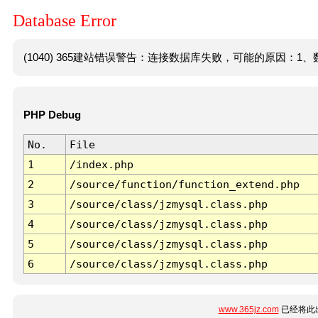
Database Error
(1040) 365建站错误警告：连接数据库失败，可能的原因：1、数
PHP Debug
No.
File
1
/index.php
2
/source/function/function_extend.php
3
/source/class/jzmysql.class.php
4
/source/class/jzmysql.class.php
5
/source/class/jzmysql.class.php
6
/source/class/jzmysql.class.php
www.365jz.com
已经将此