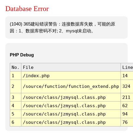
Database Error
(1040) 365建站错误警告：连接数据库失败，可能的原
因：1、数据库密码不对; 2、mysql未启动。
PHP Debug
No.
File
Line
1
/index.php
14
2
/source/function/function_extend.php
324
3
/source/class/jzmysql.class.php
211
4
/source/class/jzmysql.class.php
62
5
/source/class/jzmysql.class.php
94
6
/source/class/jzmysql.class.php
76