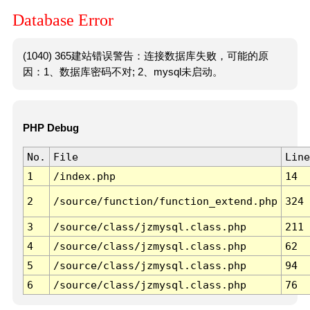
Database Error
(1040) 365建站错误警告：连接数据库失败，可能的原
因：1、数据库密码不对; 2、mysql未启动。
PHP Debug
No.
File
Line
1
/index.php
14
2
/source/function/function_extend.php
324
3
/source/class/jzmysql.class.php
211
4
/source/class/jzmysql.class.php
62
5
/source/class/jzmysql.class.php
94
6
/source/class/jzmysql.class.php
76