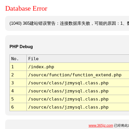
Database Error
(1040) 365建站错误警告：连接数据库失败，可能的原因：1、数
PHP Debug
No.
File
1
/index.php
2
/source/function/function_extend.php
3
/source/class/jzmysql.class.php
4
/source/class/jzmysql.class.php
5
/source/class/jzmysql.class.php
6
/source/class/jzmysql.class.php
www.365jz.com
已经将此