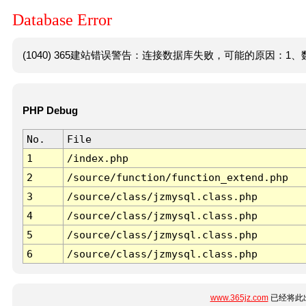
Database Error
(1040) 365建站错误警告：连接数据库失败，可能的原因：1、数
PHP Debug
No.
File
1
/index.php
2
/source/function/function_extend.php
3
/source/class/jzmysql.class.php
4
/source/class/jzmysql.class.php
5
/source/class/jzmysql.class.php
6
/source/class/jzmysql.class.php
www.365jz.com
已经将此