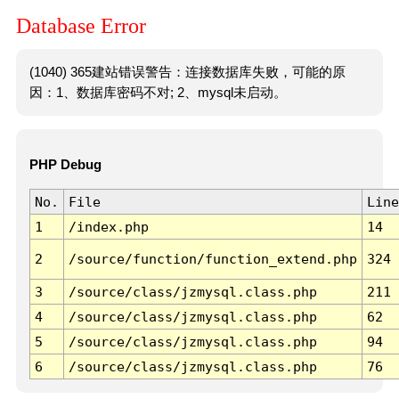
Database Error
(1040) 365建站错误警告：连接数据库失败，可能的原
因：1、数据库密码不对; 2、mysql未启动。
PHP Debug
No.
File
Line
1
/index.php
14
2
/source/function/function_extend.php
324
3
/source/class/jzmysql.class.php
211
4
/source/class/jzmysql.class.php
62
5
/source/class/jzmysql.class.php
94
6
/source/class/jzmysql.class.php
76