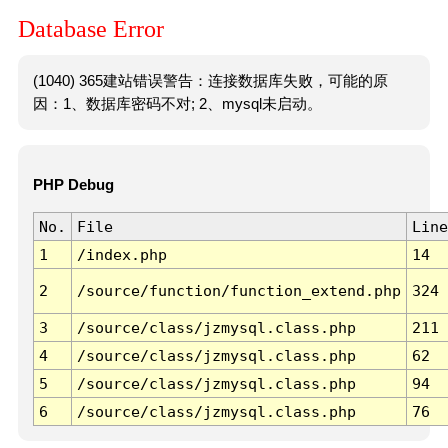
Database Error
(1040) 365建站错误警告：连接数据库失败，可能的原
因：1、数据库密码不对; 2、mysql未启动。
PHP Debug
No.
File
Line
1
/index.php
14
2
/source/function/function_extend.php
324
3
/source/class/jzmysql.class.php
211
4
/source/class/jzmysql.class.php
62
5
/source/class/jzmysql.class.php
94
6
/source/class/jzmysql.class.php
76