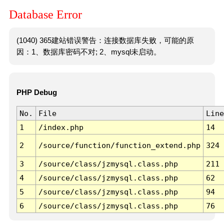
Database Error
(1040) 365建站错误警告：连接数据库失败，可能的原
因：1、数据库密码不对; 2、mysql未启动。
PHP Debug
No.
File
Line
1
/index.php
14
2
/source/function/function_extend.php
324
3
/source/class/jzmysql.class.php
211
4
/source/class/jzmysql.class.php
62
5
/source/class/jzmysql.class.php
94
6
/source/class/jzmysql.class.php
76