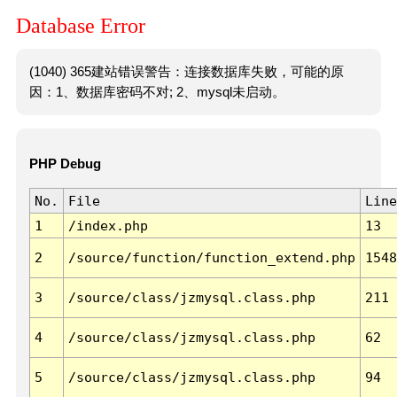
Database Error
(1040) 365建站错误警告：连接数据库失败，可能的原
因：1、数据库密码不对; 2、mysql未启动。
PHP Debug
No.
File
Line
1
/index.php
13
2
/source/function/function_extend.php
1548
3
/source/class/jzmysql.class.php
211
4
/source/class/jzmysql.class.php
62
5
/source/class/jzmysql.class.php
94