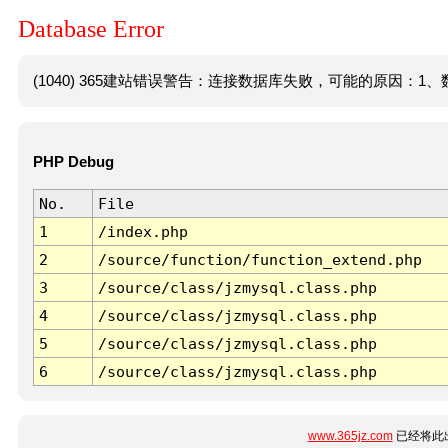
Database Error
(1040) 365建站错误警告：连接数据库失败，可能的原因：1、数
PHP Debug
No.
File
1
/index.php
2
/source/function/function_extend.php
3
/source/class/jzmysql.class.php
4
/source/class/jzmysql.class.php
5
/source/class/jzmysql.class.php
6
/source/class/jzmysql.class.php
www.365jz.com
已经将此