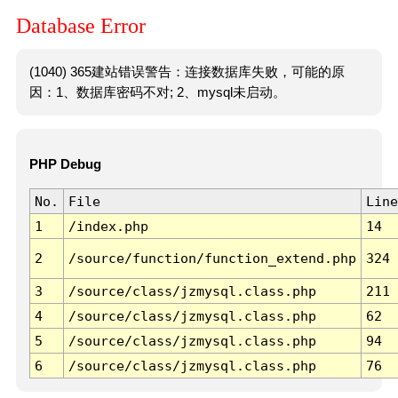
Database Error
(1040) 365建站错误警告：连接数据库失败，可能的原
因：1、数据库密码不对; 2、mysql未启动。
PHP Debug
No.
File
Line
1
/index.php
14
2
/source/function/function_extend.php
324
3
/source/class/jzmysql.class.php
211
4
/source/class/jzmysql.class.php
62
5
/source/class/jzmysql.class.php
94
6
/source/class/jzmysql.class.php
76