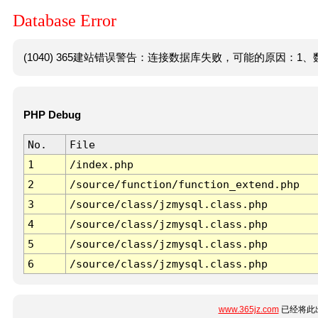
Database Error
(1040) 365建站错误警告：连接数据库失败，可能的原因：1、数
PHP Debug
No.
File
1
/index.php
2
/source/function/function_extend.php
3
/source/class/jzmysql.class.php
4
/source/class/jzmysql.class.php
5
/source/class/jzmysql.class.php
6
/source/class/jzmysql.class.php
www.365jz.com
已经将此