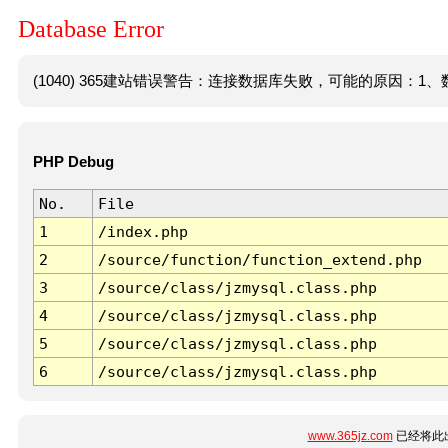
Database Error
(1040) 365建站错误警告：连接数据库失败，可能的原因：1、数
PHP Debug
No.
File
1
/index.php
2
/source/function/function_extend.php
3
/source/class/jzmysql.class.php
4
/source/class/jzmysql.class.php
5
/source/class/jzmysql.class.php
6
/source/class/jzmysql.class.php
www.365jz.com
已经将此