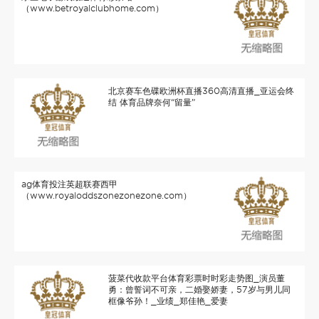
（www.betroyalclubhome.com）
北京赛车色碟欧洲杯直播360高清直播_亚运会终
结 体育品牌奈何“留量”
ag体育投注英超联赛西甲
（www.royaloddszonezonezone.com）
菠菜代收款平台体育彩票时时彩走势图_演员董
勇：曾誓词不可亲，二婚娶娇妻，57岁与男儿同
框像爷孙！_业绩_郑佳艳_爱妻