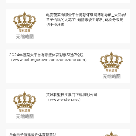
电竞菠菜有哪些平台博彩评级网博彩导航_大回转!
章子怡玩的太花了! 知情东谈主爆料, 此次分裂确
切不怪汪峰
2024年菠菜大平台有哪些体育彩票31选7论坛
（www.bettingcrownzonezonezone.com）
英雄联盟投注澳门正规博彩公司
（www.ersten.net）
乐鱼电子游戏最近体育彩票站