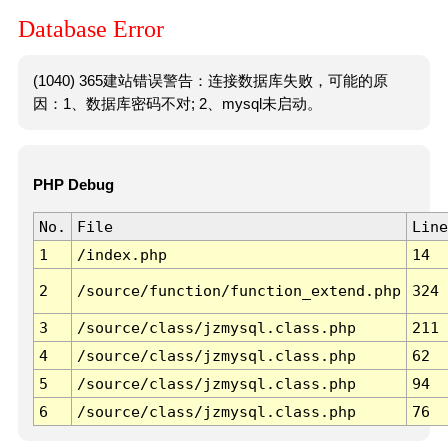
Database Error
(1040) 365建站错误警告：连接数据库失败，可能的原
因：1、数据库密码不对; 2、mysql未启动。
PHP Debug
No.
File
Line
1
/index.php
14
2
/source/function/function_extend.php
324
3
/source/class/jzmysql.class.php
211
4
/source/class/jzmysql.class.php
62
5
/source/class/jzmysql.class.php
94
6
/source/class/jzmysql.class.php
76