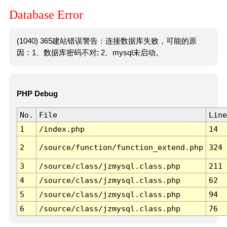
Database Error
(1040) 365建站错误警告：连接数据库失败，可能的原
因：1、数据库密码不对; 2、mysql未启动。
PHP Debug
No.
File
Line
1
/index.php
14
2
/source/function/function_extend.php
324
3
/source/class/jzmysql.class.php
211
4
/source/class/jzmysql.class.php
62
5
/source/class/jzmysql.class.php
94
6
/source/class/jzmysql.class.php
76