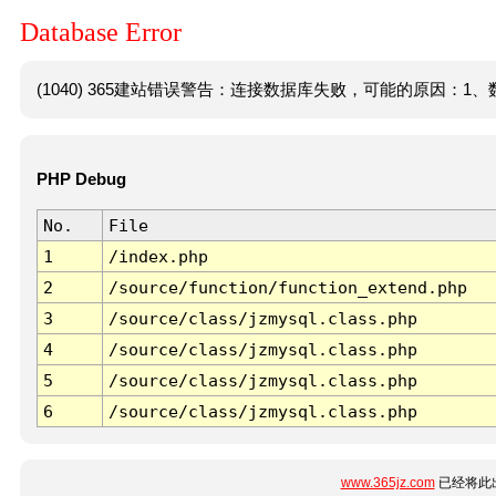
Database Error
(1040) 365建站错误警告：连接数据库失败，可能的原因：1、数
PHP Debug
No.
File
1
/index.php
2
/source/function/function_extend.php
3
/source/class/jzmysql.class.php
4
/source/class/jzmysql.class.php
5
/source/class/jzmysql.class.php
6
/source/class/jzmysql.class.php
www.365jz.com
已经将此