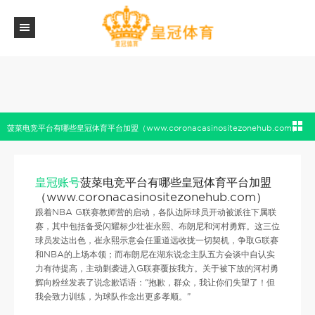
菠菜电竞平台有哪些皇冠体育平台加盟（www.coronacasinositezonehub.com）
皇冠账号
菠菜电竞平台有哪些皇冠体育平台加盟
（www.coronacasinositezonehub.com）
跟着NBA G联赛教师营的启动，各队边际球员开动被派往下属联
赛，其中包括备受闪耀标少壮崔永熙、布朗尼和河村勇辉。这三位
球员发达出色，崔永熙示意会任重道远收拢一切契机，争取G联赛
和NBA的上场本领；而布朗尼在湖东说念主队五方会谈中自认实
力有待提高，主动剿袭进入G联赛覆按我方。关于被下放的河村勇
辉向粉丝发表了说念歉话语：“抱歉，群众，我让你们失望了！但
我会致力训练，为球队作念出更多孝顺。”